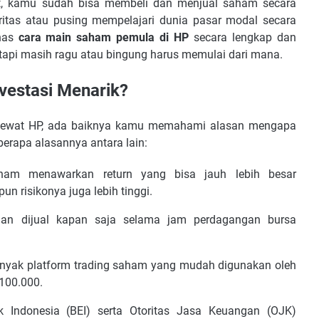
et, kamu sudah bisa membeli dan menjual saham secara
kuritas atau pusing mempelajari dunia pasar modal secara
ahas
cara main saham pemula di HP
secara lengkap dan
 tapi masih ragu atau bingung harus memulai dari mana.
vestasi Menarik?
lewat HP, ada baiknya kamu memahami alasan mengapa
berapa alasannya antara lain:
am menawarkan return yang bisa jauh lebih besar
n risikonya juga lebih tinggi.
an dijual kapan saja selama jam perdagangan bursa
anyak platform trading saham yang mudah digunakan oleh
100.000.
 Indonesia (BEI) serta Otoritas Jasa Keuangan (OJK)