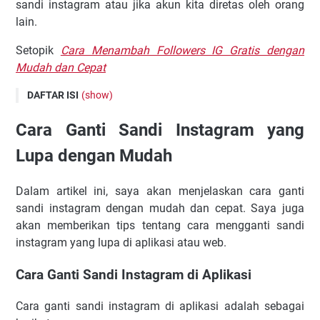
sandi instagram atau jika akun kita diretas oleh orang
lain.
Setopik
Cara Menambah Followers IG Gratis dengan
Mudah dan Cepat
DAFTAR ISI
(show)
Cara Ganti Sandi Instagram yang Lupa dengan Mudah
Cara Ganti Sandi Instagram yang
Cara Ganti Sandi Instagram di Aplikasi
Lupa dengan Mudah
Cara Ganti Sandi Instagram di Situs Web
Cara Mengganti Sandi Instagram yang Lupa
Dalam artikel ini, saya akan menjelaskan cara ganti
Kesimpulan
sandi instagram dengan mudah dan cepat. Saya juga
akan memberikan tips tentang cara mengganti sandi
instagram yang lupa di aplikasi atau web.
Cara Ganti Sandi Instagram di Aplikasi
Cara ganti sandi instagram di aplikasi adalah sebagai