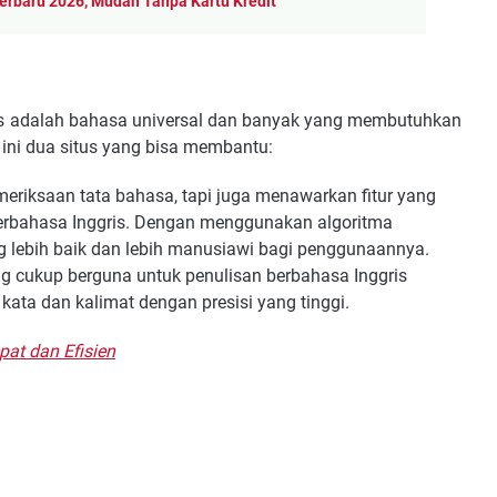
Terbaru 2026, Mudah Tanpa Kartu Kredit
is adalah bahasa universal dan banyak yang membutuhkan
t ini dua situs yang bisa membantu:
riksaan tata bahasa, tapi juga menawarkan fitur yang
bahasa Inggris. Dengan menggunakan algoritma
g lebih baik dan lebih manusiawi bagi penggunaannya.
ng cukup berguna untuk penulisan berbahasa Inggris
ata dan kalimat dengan presisi yang tinggi.
pat dan Efisien