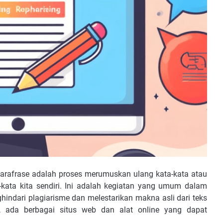
arafrase adalah proses merumuskan ulang kata-kata atau
ata kita sendiri. Ini adalah kegiatan yang umum dalam
indari plagiarisme dan melestarikan makna asli dari teks
, ada berbagai situs web dan alat online yang dapat