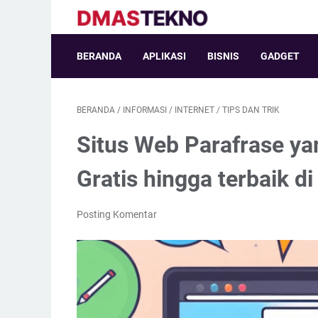
BERANDA
APLIKASI
BISNIS
GADGET
BERANDA
/
INFORMASI
/
INTERNET
/
TIPS DAN TRIK
Situs Web Parafrase ya
Gratis hingga terbaik d
Posting Komentar